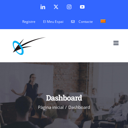
Skip
LinkedIn
X
Instagram
YouTube
to
Registre
El Meu Espai
Contacte
content
Dashboard
Pàgina inicial
Dashboard